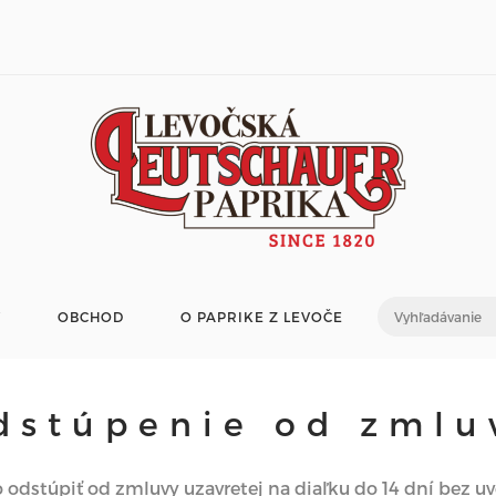
V
OBCHOD
O PAPRIKE Z LEVOČE
dstúpenie od zmlu
o odstúpiť od zmluvy uzavretej na diaľku do 14 dní bez 