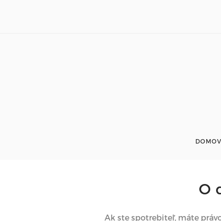
DOMO
O
Ak ste spotrebiteľ, máte práv